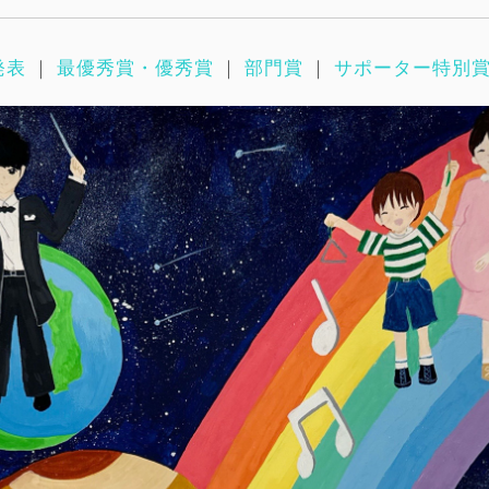
発表
｜
最優秀賞・優秀賞
｜
部門賞
｜
サポーター特別