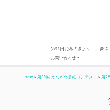
第31回 応募のきまり
夢絵
お問い合わせ
Skip
Home
»
第28回 かながわ夢絵コンテスト
»
第2
to
content