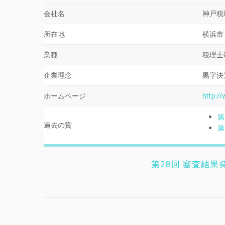
会社名
神戸税
所在地
横浜市
業種
税理士
企業理念
黒字決
ホームページ
http:/
第
過去の賞
第
第28回 審査結果