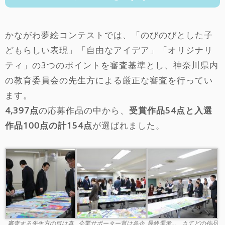
かながわ夢絵コンテストでは、「のびのびとした子
どもらしい表現」「自由なアイデア」「オリジナリ
ティ」の3つのポイントを審査基準とし、神奈川県内
の教育委員会の先生方による厳正な審査を行ってい
ます。
4,397点
の応募作品の中から、
受賞作品54点と入選
作品100点の計154点
が選ばれました。
審査する先生方の目は真
企業サポーター賞は各企
最終選考…、さてどの作品