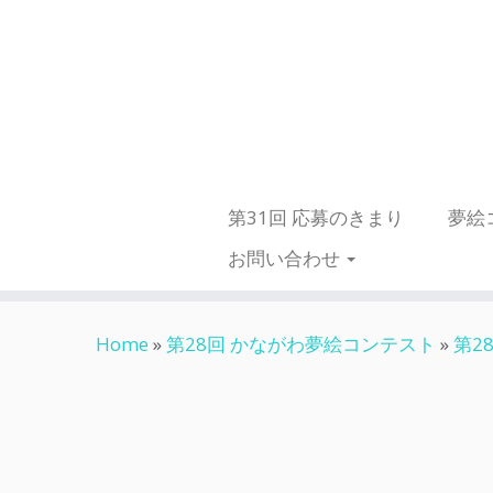
第31回 応募のきまり
夢絵
お問い合わせ
Skip
Home
»
第28回 かながわ夢絵コンテスト
»
第2
to
content