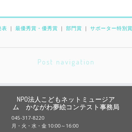
発表
｜
最優秀賞・優秀賞
｜
部門賞
｜
サポーター特別
Post navigation
NPO法人こどもネットミュージア
ム かながわ夢絵コンテスト事務局
045-317-8220
月・火・水・金 10:00～16:00