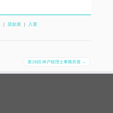
賞
｜
奨励賞
｜
入選
第28回 神戸税理士事務所賞
→