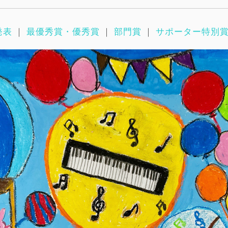
発表
｜
最優秀賞・優秀賞
｜
部門賞
｜
サポーター特別