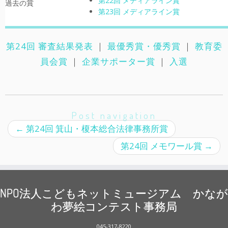
第22回 メディアライン賞
過去の賞
第23回 メディアライン賞
第24回 審査結果発表
｜
最優秀賞・優秀賞
｜
教育委
員会賞
｜
企業サポーター賞
｜
入選
Post navigation
←
第24回 箕山・榎本総合法律事務所賞
第24回 メモワール賞
→
NPO法人こどもネットミュージアム かなが
わ夢絵コンテスト事務局
045-317-8220