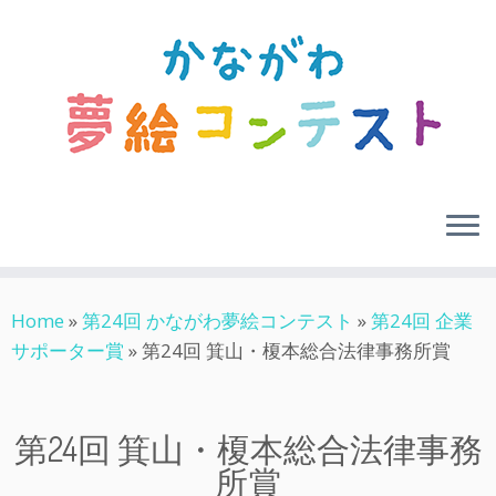
Skip
Home
»
第24回 かながわ夢絵コンテスト
»
第24回 企業
to
サポーター賞
»
第24回 箕山・榎本総合法律事務所賞
content
第24回 箕山・榎本総合法律事務
所賞