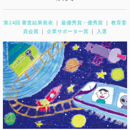
第24回 審査結果発表
｜
最優秀賞・優秀賞
｜
教育委
員会賞
｜
企業サポーター賞
｜
入選