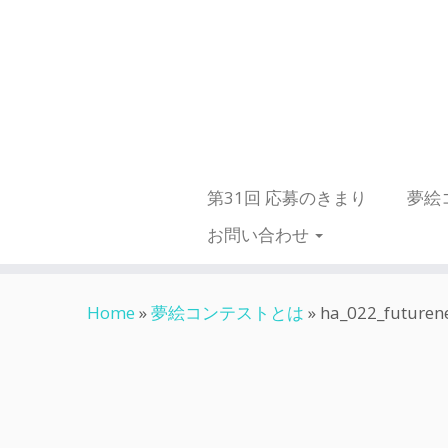
第31回 応募のきまり
夢絵
お問い合わせ
Skip
Home
»
夢絵コンテストとは
»
ha_022_futuren
to
content