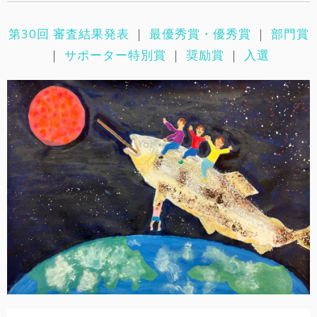
第30回 審査結果発表
｜
最優秀賞・優秀賞
｜
部門賞
｜
サポーター特別賞
｜
奨励賞
｜
入選