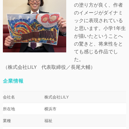
の塗り方が良く、作者
のイメージがダイナミ
ックに表現されている
と思います。小学1年生
が描いたということへ
の驚きと、将来性をと
ても感じる作品でし
た。
（株式会社LILY 代表取締役／長尾大輔）
企業情報
会社名
株式会社LILY
所在地
横浜市
業種
福祉