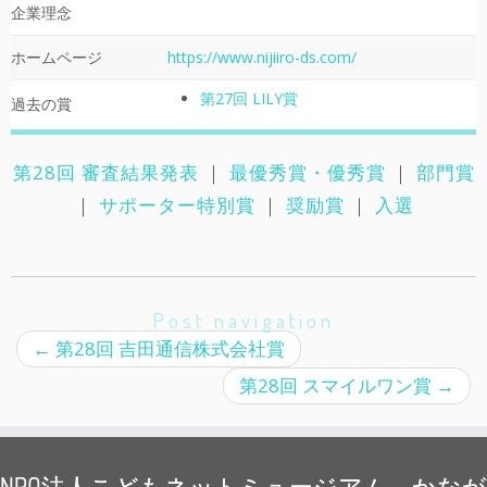
企業理念
ホームページ
https://www.nijiiro-ds.com/
第27回 LILY賞
過去の賞
第28回 審査結果発表
｜
最優秀賞・優秀賞
｜
部門賞
｜
サポーター特別賞
｜
奨励賞
｜
入選
Post navigation
←
第28回 吉田通信株式会社賞
第28回 スマイルワン賞
→
NPO法人こどもネットミュージアム かなが