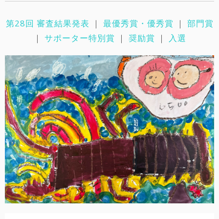
第28回 審査結果発表
｜
最優秀賞・優秀賞
｜
部門賞
｜
サポーター特別賞
｜
奨励賞
｜
入選