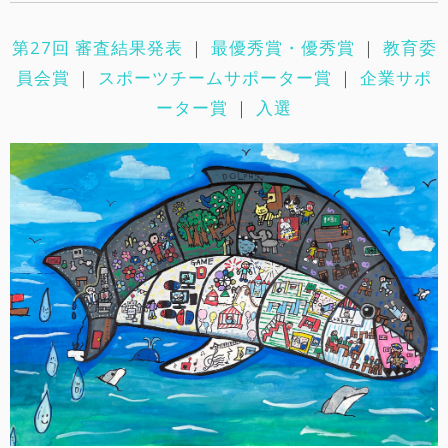
第27回 審査結果発表
｜
最優秀賞・優秀賞
｜
教育委
員会賞
｜
スポーツチームサポーター賞
｜
企業サポ
ーター賞
｜
入選