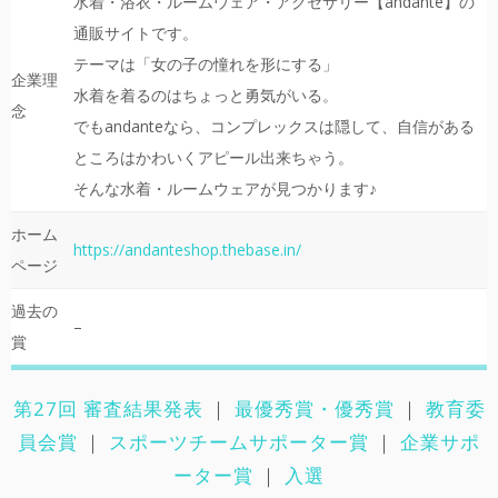
水着・浴衣・ルームウェア・アクセサリー【andante】の
通
販サイトです。
テーマは「女の子の憧れを形にする」
企業理
水着を着るのはちょっと勇気がいる。
念
でもandanteなら、コンプレックスは隠して、自信がある
と
ころはかわいくアピール出来ちゃう。
そんな水着・ルームウェアが見つかります♪
ホーム
https://andanteshop.thebase.in/
ページ
過去の
–
賞
第27回 審査結果発表
｜
最優秀賞・優秀賞
｜
教育委
員会賞
｜
スポーツチームサポーター賞
｜
企業サポ
ーター賞
｜
入選