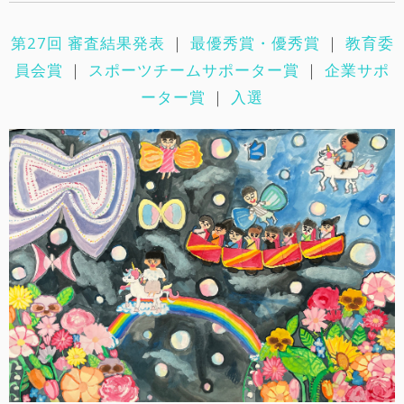
第27回 審査結果発表
｜
最優秀賞・優秀賞
｜
教育委
員会賞
｜
スポーツチームサポーター賞
｜
企業サポ
ーター賞
｜
入選