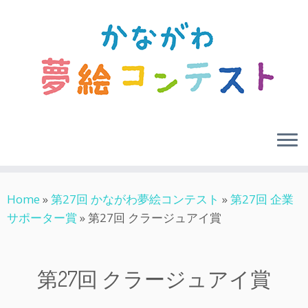
Skip
Home
»
第27回 かながわ夢絵コンテスト
»
第27回 企業
to
サポーター賞
»
第27回 クラージュアイ賞
content
第27回 クラージュアイ賞