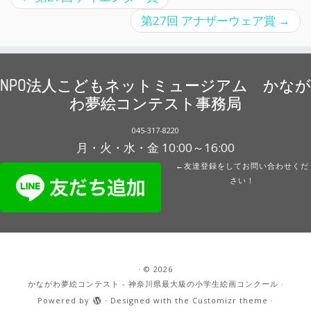
第27回 アナザーウェア賞
→
NPO法人こどもネットミュージアム かなが
わ夢絵コンテスト事務局
045-317-8220
月・火・水・金 10:00～16:00
←友達登録をしてお問い合わせくだ
さい！
·
© 2026
かながわ夢絵コンテスト - 神奈川県最大級の小学生絵画コンクール
·
Powered by
·
Designed with the
Customizr theme
·