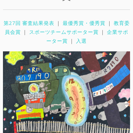
第27回 審査結果発表
｜
最優秀賞・優秀賞
｜
教育委
員会賞
｜
スポーツチームサポーター賞
｜
企業サポ
ーター賞
｜
入選