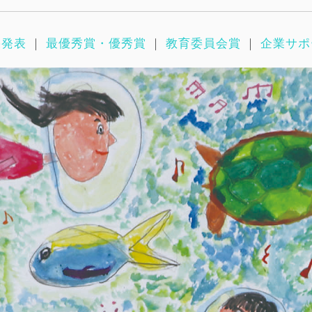
果発表
｜
最優秀賞・優秀賞
｜
教育委員会賞
｜
企業サポ