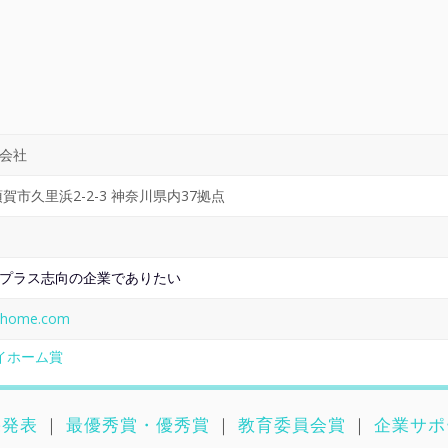
会社
賀市久里浜2-2-3 神奈川県内37拠点
プラス志向の企業でありたい
i-home.com
スイホーム賞
果発表
｜
最優秀賞・優秀賞
｜
教育委員会賞
｜
企業サポ