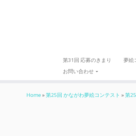
第31回 応募のきまり
夢絵
お問い合わせ
Skip
Home
»
第25回 かながわ夢絵コンテスト
»
第2
to
content