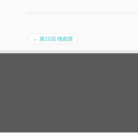
←
第25回 情創賞