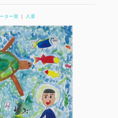
ーター賞
｜
入選