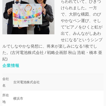
らわれていて、ひきつ
けられました。一方
で、大胆な構図、のび
やかなペン運び、そし
て”ピアノをひくと虹が
出て、みんながしあわ
せになる”というシンプ
ルでしなやかな発想に、将来が楽しみになる1枚でし
た。(古河電池株式会社 / 戦略企画部 秋山 浩範・橋本 亜
紀)
企業情報
会社
古河電池株式会社
名
所在
横浜市
地