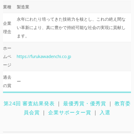
業種
製造業
永年にわたり培ってきた技術力を核とし、これの絶え間な
企業
い革新により、真に豊かで持続可能な社会の実現に貢献し
理念
ます。
ホー
ムペ
https://furukawadenchi.co.jp
ージ
過去
ー
の賞
第24回 審査結果発表
｜
最優秀賞・優秀賞
｜
教育委
員会賞
｜
企業サポーター賞
｜
入選