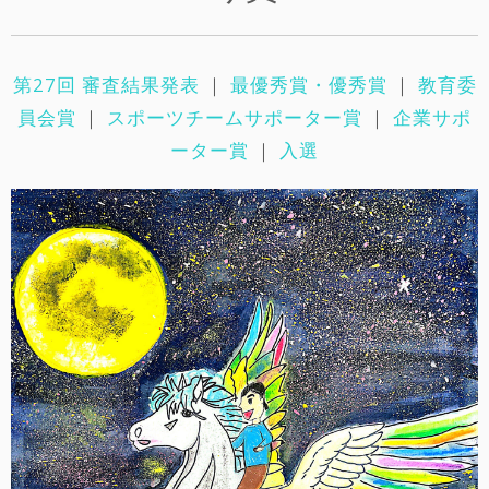
第27回 審査結果発表
｜
最優秀賞・優秀賞
｜
教育委
員会賞
｜
スポーツチームサポーター賞
｜
企業サポ
ーター賞
｜
入選