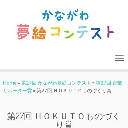
Skip
Home
»
第27回 かながわ夢絵コンテスト
»
第27回 企業
to
サポーター賞
»
第27回 ＨＯＫＵＴＯものづくり賞
content
第27回 ＨＯＫＵＴＯものづく
り賞