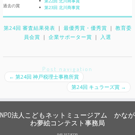
第22回 北川商事賞
過去の賞
第23回 北川商事賞
第24回 審査結果発表
｜
最優秀賞・優秀賞
｜
教育委
員会賞
｜
企業サポーター賞
｜
入選
Post navigation
←
第24回 神戸税理士事務所賞
第24回 キュラーズ賞
→
NPO法人こどもネットミュージアム かなが
わ夢絵コンテスト事務局
045-317-8220