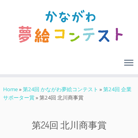
Skip
Home
»
第24回 かながわ夢絵コンテスト
»
第24回 企業
to
サポーター賞
»
第24回 北川商事賞
content
第24回 北川商事賞