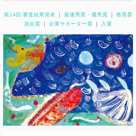
第24回 審査結果発表
｜
最優秀賞・優秀賞
｜
教育委
員会賞
｜
企業サポーター賞
｜
入選