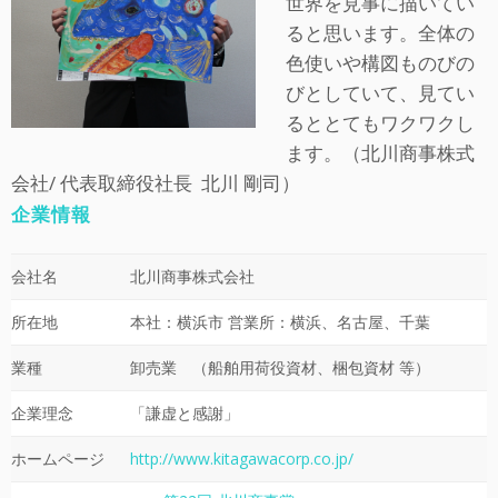
世界を見事に描いてい
ると思います。全体の
色使いや構図ものびの
びとしていて、見てい
るととてもワクワクし
ます。（北川商事株式
会社/ 代表取締役社長 北川 剛司）
企業情報
会社名
北川商事株式会社
所在地
本社：横浜市 営業所：横浜、名古屋、千葉
業種
卸売業 （船舶用荷役資材、梱包資材 等）
企業理念
「謙虚と感謝」
ホームページ
http://www.kitagawacorp.co.jp/